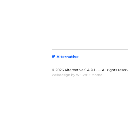
t
Alternative
© 2026 Alternative S.A.R.L. — All rights reser
Webdesign by
WE-WE
+
Mosne