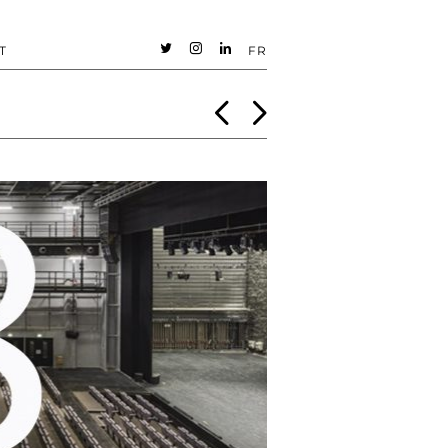
T
FR
t
i
n
<
>