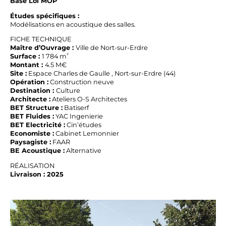
Base Loi MOP
Études spécifiques :
Modélisations en acoustique des salles.
FICHE TECHNIQUE
Maître d’Ouvrage :
Ville de Nort-sur-Erdre
²
Surface :
1 784 m
Montant :
4.5 M€
Site :
Espace Charles de Gaulle , Nort-sur-Erdre (44)
Opération :
Construction neuve
Destination :
Culture
Architecte :
Ateliers O-S Architectes
BET Structure :
Batiserf
BET Fluides :
YAC Ingenierie
BET Electricité :
Cin’études
Economiste :
Cabinet Lemonnier
Paysagiste :
FAAR
BE Acoustique :
Alternative
RÉALISATION
Livraison : 2025