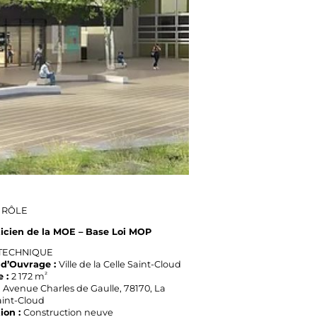
 RÔLE
icien de la MOE – Base Loi MOP
 TECHNIQUE
 d’Ouvrage :
Ville de la Celle Saint-Cloud
²
e :
2 172 m
, Avenue Charles de Gaulle,
78170,
La
aint-Cloud
ion :
Construction neuve