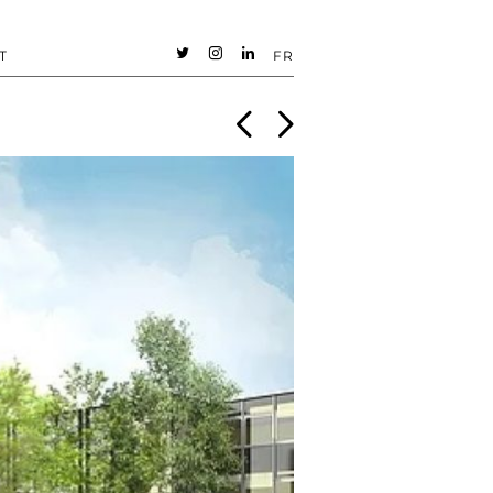
T
FR
t
i
n
<
>