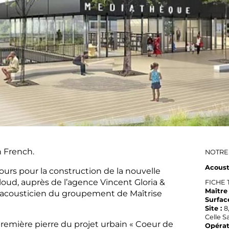
n
French
.
NOTRE
Acoust
urs pour la construction de la nouvelle
oud, auprès de l’agence Vincent Gloria &
FICHE
Maître
qu’acousticien du groupement de Maîtrise
Surfac
Site :
8
Celle S
première pierre du projet urbain « Coeur de
Opérat