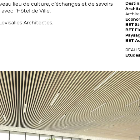
ouveau lieu de culture, d’échanges et de savoirs
Destin
Archit
 avec l’Hôtel de Ville.
Archite
Econom
Levisalles Architectes.
BET St
BET Fl
Paysag
BET Ac
RÉALI
Etudes