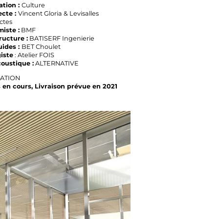
ation :
Culture
ecte :
Vincent Gloria & Levisalles
ctes
iste :
BMF
ructure :
BATISERF Ingenierie
uides :
BET Choulet
iste
: Atelier FOIS
oustique :
ALTERNATIVE
SATION
 en cours, Livraison prévue en 2021