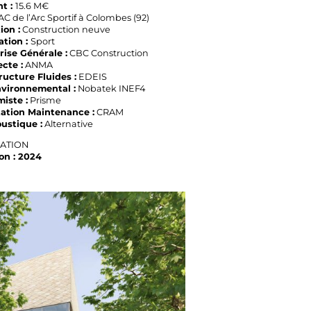
t :
15.6 M€
C de l’Arc Sportif à Colombes (92)
ion :
Construction neuve
ation :
Sport
rise Générale :
CBC Construction
cte :
ANMA
ructure Fluides :
EDEIS
vironnemental :
Nobatek INEF4
iste :
Prisme
tation Maintenance :
CRAM
ustique :
Alternative
SATION
on : 2024