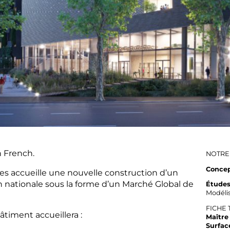
n
French
.
NOTRE
Concep
es accueille une nouvelle construction d’un
 nationale sous la forme d’un Marché Global de
Études
Modélis
FICHE
âtiment accueillera :
Maître
Surfac