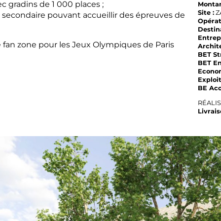
c gradins de 1 000 places ;
Montan
Site :
ZA
 secondaire pouvant accueillir des épreuves de
Opérat
Destin
Entrep
e fan zone pour les Jeux Olympiques de Paris
Archite
BET St
BET En
Econom
Exploi
BE Aco
RÉALI
Livrais