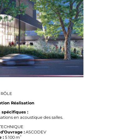
 RÔLE
tion Réalisation
 spécifiques :
ations en acoustique des salles.
 TECHNIQUE
 d’Ouvrage :
ASCODEV
²
e :
5 100 m