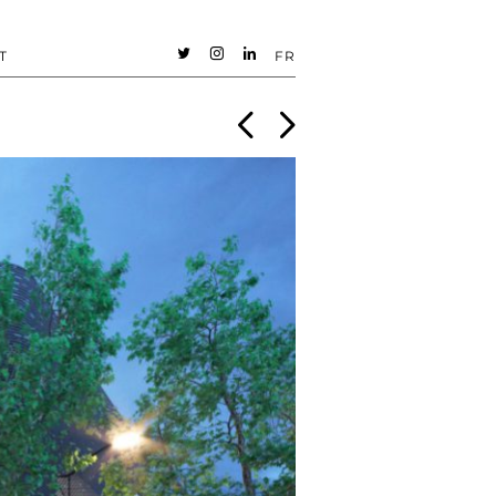
T
FR
t
i
n
<
>